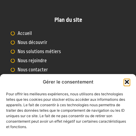
Plan du site
Accueil
Nous découvrir
Nos solutions métiers
Nous rejoindre
Nous contacter
Gérer le consentement
Nous contacter
Pour offrir les meilleures expériences, nous utilisons des technologies
telles que les cookies pour stocker et/ou accéder aux informations des
2 rue Joseph Cugnot - 41350 VINEUIL - FRANCE
appareils. Le fait de consentir à ces technologies nous permettra de
traiter des données telles que le comportement de navigation ou les ID
Tél. + 33 (0)2 54 42 90 30
uniques sur ce site. Le fait de ne pas consentir ou de retirer son
consentement peut avoir un effet négatif sur certaines caractéristiques
contact@transmanut.com
et fonctions.