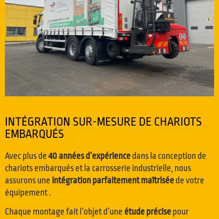
INTÉGRATION SUR-MESURE DE CHARIOTS
EMBARQUÉS
Avec plus de
40 années d’expérience
dans la conception de
chariots embarqués et la carrosserie industrielle, nous
assurons une
intégration parfaitement maîtrisée
de votre
équipement .
Chaque montage fait l’objet d’une
étude précise
pour